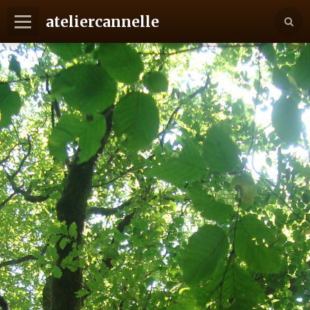
ateliercannelle
Langues
Je ponce donc je suis
Des racines aux feuilles
Vos idées, mes mains
Charte et Tarifs
Pourquoi du massif ?
Projets "Home sweet home"
Contact
La presse en parle
Album