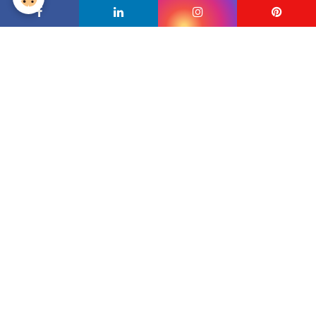
Cuisine - Salle d'eau
CREATIONS DIVERSES (photos)
PARLEZ-MOI DE VOTRE PROJET
.
ADRESSE DE L'ATELIER
ADRESSE DE L'ATELIER
Atelier Cannelle - Nathalie HENRIOT
- ZA des Beaux Vallons n°32, 2 impasse du fief de l'étang
17540
St Sauveur d'Aunis - 06.19.75.57.20 - ateliercannelle@gmail.com -
-
English spoken
- Livraison possible