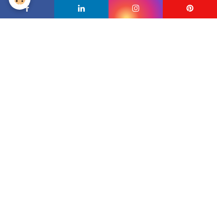
Cuisine - Salle d'eau
CREATIONS DIVERSES (photos)
PARLEZ-MOI DE VOTRE PROJET
.
ADRESSE DE L'ATELIER
ADRESSE DE L'ATELIER
Atelier Cannelle - Nathalie HENRIOT
- ZA des Beaux Vallons n°32, 2 impasse du fief de l'étang
17540
St Sauveur d'Aunis - 06.19.75.57.20 - ateliercannelle@gmail.com -
-
English spoken
- Livraison possible