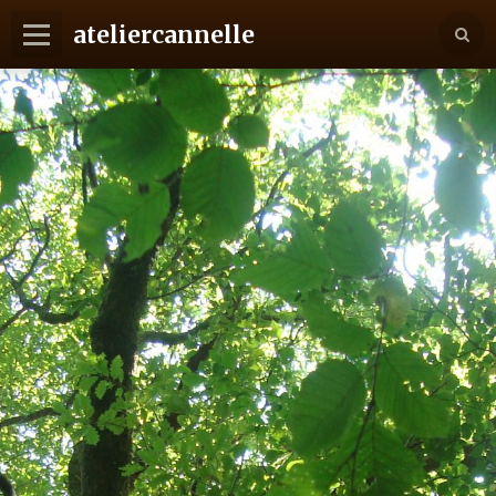
ateliercannelle
Langues
Je ponce donc je suis
Des racines aux feuilles
Vos idées, mes mains
Charte et Tarifs
Pourquoi du massif ?
Projets "Home sweet home"
Contact
La presse en parle
Album